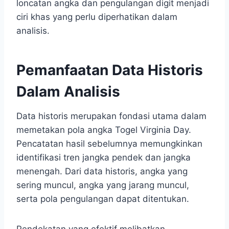
loncatan angka dan pengulangan digit menjadi
ciri khas yang perlu diperhatikan dalam
analisis.
Pemanfaatan Data Historis
Dalam Analisis
Data historis merupakan fondasi utama dalam
memetakan pola angka Togel Virginia Day.
Pencatatan hasil sebelumnya memungkinkan
identifikasi tren jangka pendek dan jangka
menengah. Dari data historis, angka yang
sering muncul, angka yang jarang muncul,
serta pola pengulangan dapat ditentukan.
Pendekatan yang efektif melibatkan