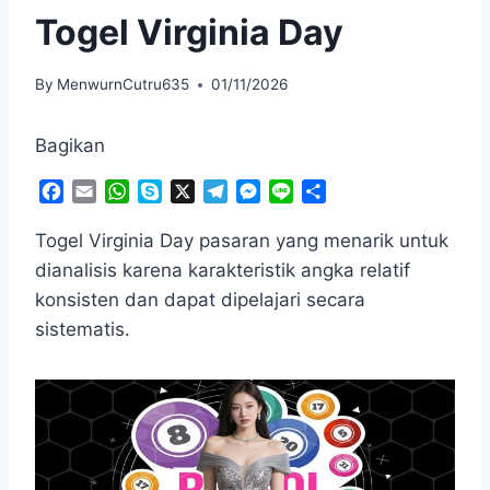
Togel Virginia Day
By
MenwurnCutru635
01/11/2026
Bagikan
F
E
W
S
X
T
M
L
S
a
m
h
k
e
e
i
h
c
a
a
y
l
s
n
a
Togel Virginia Day pasaran yang menarik untuk
e
i
t
p
e
s
e
r
dianalisis karena karakteristik angka relatif
b
l
s
e
g
e
e
konsisten dan dapat dipelajari secara
o
A
r
n
sistematis.
o
p
a
g
k
p
m
e
r