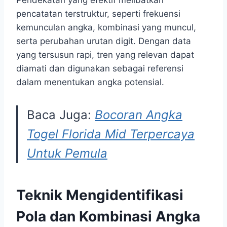
pencatatan terstruktur, seperti frekuensi
kemunculan angka, kombinasi yang muncul,
serta perubahan urutan digit. Dengan data
yang tersusun rapi, tren yang relevan dapat
diamati dan digunakan sebagai referensi
dalam menentukan angka potensial.
Baca Juga:
Bocoran Angka
Togel Florida Mid Terpercaya
Untuk Pemula
Teknik Mengidentifikasi
Pola dan Kombinasi Angka