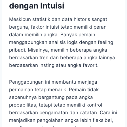
dengan Intuisi
Meskipun statistik dan data historis sangat
berguna, faktor intuisi tetap memiliki peran
dalam memilih angka. Banyak pemain
menggabungkan analisis logis dengan feeling
pribadi. Misalnya, memilih beberapa angka
berdasarkan tren dan beberapa angka lainnya
berdasarkan insting atau angka favorit.
Penggabungan ini membantu menjaga
permainan tetap menarik. Pemain tidak
sepenuhnya bergantung pada angka
probabilitas, tetapi tetap memiliki kontrol
berdasarkan pengamatan dan catatan. Cara ini
menjadikan pengolahan angka lebih fleksibel,