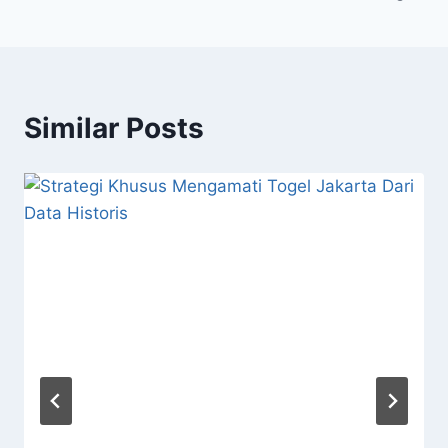
Similar Posts