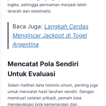
logika, sehingga permainan menjadi lebih
terarah dan sistematis.
Baca Juga:
Langkah Cerdas
Mengincar Jackpot di Togel
Argentina
Mencatat Pola Sendiri
Untuk Evaluasi
Selain melihat data historis umum, penting juga
untuk mencatat hasil taruhan sendiri. Dengan
membuat catatan pribadi, pemain bisa
mengevaluasi pola kemenangan dan