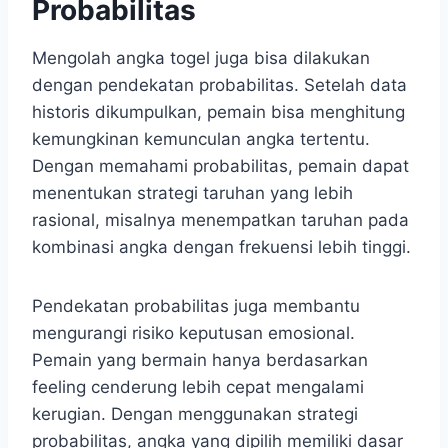
Probabilitas
Mengolah angka togel juga bisa dilakukan
dengan pendekatan probabilitas. Setelah data
historis dikumpulkan, pemain bisa menghitung
kemungkinan kemunculan angka tertentu.
Dengan memahami probabilitas, pemain dapat
menentukan strategi taruhan yang lebih
rasional, misalnya menempatkan taruhan pada
kombinasi angka dengan frekuensi lebih tinggi.
Pendekatan probabilitas juga membantu
mengurangi risiko keputusan emosional.
Pemain yang bermain hanya berdasarkan
feeling cenderung lebih cepat mengalami
kerugian. Dengan menggunakan strategi
probabilitas, angka yang dipilih memiliki dasar