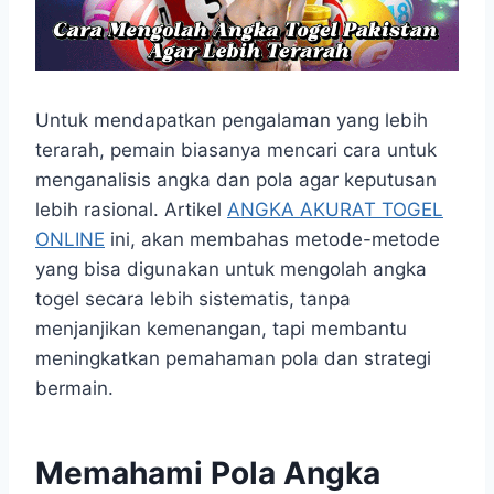
Untuk mendapatkan pengalaman yang lebih
terarah, pemain biasanya mencari cara untuk
menganalisis angka dan pola agar keputusan
lebih rasional. Artikel
ANGKA AKURAT TOGEL
ONLINE
ini, akan membahas metode-metode
yang bisa digunakan untuk mengolah angka
togel secara lebih sistematis, tanpa
menjanjikan kemenangan, tapi membantu
meningkatkan pemahaman pola dan strategi
bermain.
Memahami Pola Angka