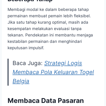
Membagi modal ke dalam beberapa tahap
permainan membuat pemain lebih fleksibel.
Jika satu tahap kurang optimal, masih ada
kesempatan melakukan evaluasi tanpa
tekanan. Pendekatan ini membantu menjaga
kestabilan permainan dan menghindari
keputusan impulsif.
Baca Juga:
Strategi Logis
Membaca Pola Keluaran Togel
Belgia
Membaca Data Pasaran