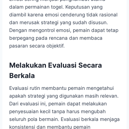
dalam permainan togel. Keputusan yang
diambil karena emosi cenderung tidak rasional
dan merusak strategi yang sudah disusun.
Dengan mengontrol emosi, pemain dapat tetap
berpegang pada rencana dan membaca
pasaran secara objektif.
Melakukan Evaluasi Secara
Berkala
Evaluasi rutin membantu pemain mengetahui
apakah strategi yang digunakan masih relevan.
Dari evaluasi ini, pemain dapat melakukan
penyesuaian kecil tanpa harus mengubah
seluruh pola bermain. Evaluasi berkala menjaga
konsistensi dan membantu pemain