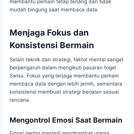
membantu pemain tetap tenang dan tidak
mudah bingung saat membaca data.
Menjaga Fokus dan
Konsistensi Bermain
Selain teknik dan strategi, faktor mental sangat
berpengaruh dalam mengikuti pasaran togel
Swiss. Fokus yang terjaga membantu pemain
membaca data dengan lebih jernih, sementara
konsistensi membuat strategi berjalan sesuai
rencana.
Mengontrol Emosi Saat Bermain
Emosi sering menjadi penghambat utama