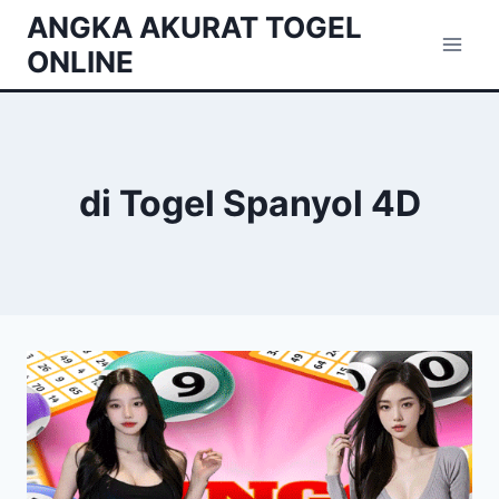
Skip
ANGKA AKURAT TOGEL
to
ONLINE
content
di Togel Spanyol 4D