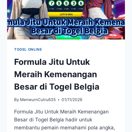
TOGEL ONLINE
Formula Jitu Untuk
Meraih Kemenangan
Besar di Togel Belgia
By
MenwurnCutru635
01/11/2026
Formula Jitu Untuk Meraih Kemenangan
Besar di Togel Belgia hadir untuk
membantu pemain memahami pola angka,