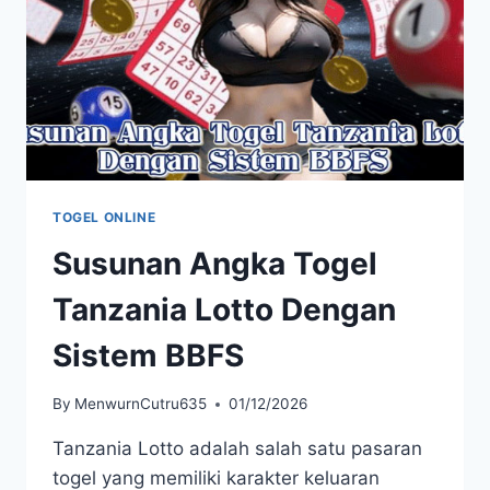
TOGEL ONLINE
Susunan Angka Togel
Tanzania Lotto Dengan
Sistem BBFS
By
MenwurnCutru635
01/12/2026
Tanzania Lotto adalah salah satu pasaran
togel yang memiliki karakter keluaran