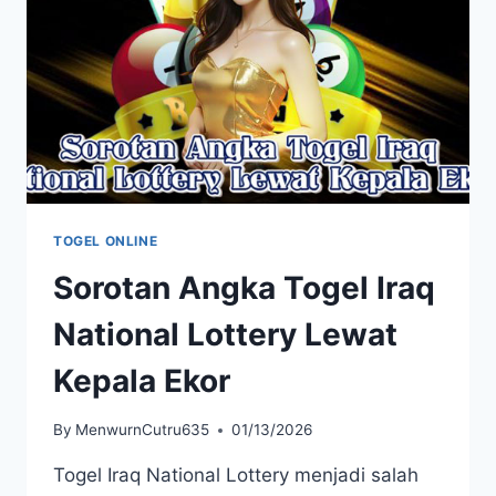
SKEMA
4D
TOGEL ONLINE
Sorotan Angka Togel Iraq
National Lottery Lewat
Kepala Ekor
By
MenwurnCutru635
01/13/2026
Togel Iraq National Lottery menjadi salah