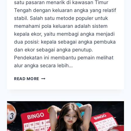
satu pasaran menarik di kawasan Timur
Tengah dengan keluaran angka yang relatif
stabil. Salah satu metode populer untuk
memahami pola keluaran adalah sistem
kepala ekor, yaitu membagi angka menjadi
dua posisi: kepala sebagai angka pembuka
dan ekor sebagai angka penutup.
Pendekatan ini membantu pemain melihat
alur angka secara lebih…
SOROTAN
READ MORE
ANGKA
TOGEL
IRAQ
NATIONAL
LOTTERY
LEWAT
KEPALA
EKOR