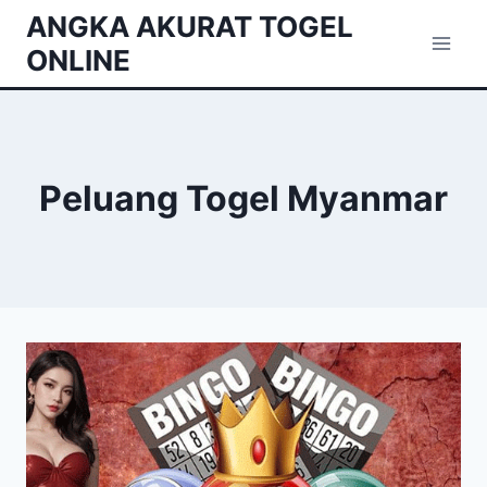
Skip
ANGKA AKURAT TOGEL
to
ONLINE
content
Peluang Togel Myanmar