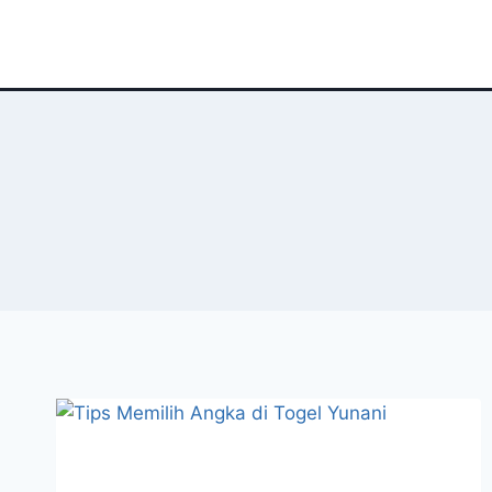
Skip
to
content