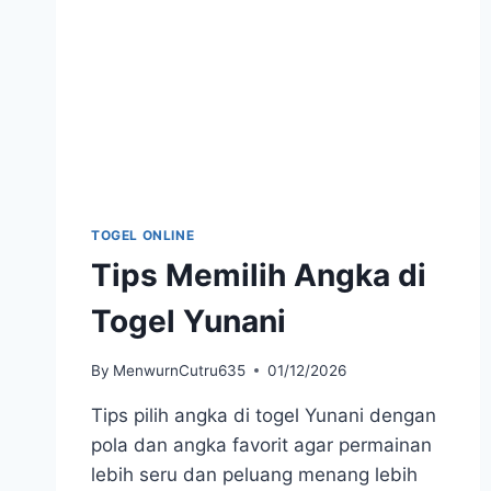
TOGEL ONLINE
Tips Memilih Angka di
Togel Yunani
By
MenwurnCutru635
01/12/2026
Tips pilih angka di togel Yunani dengan
pola dan angka favorit agar permainan
lebih seru dan peluang menang lebih