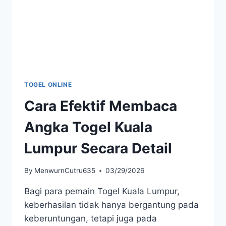
TOGEL ONLINE
Cara Efektif Membaca
Angka Togel Kuala
Lumpur Secara Detail
By
MenwurnCutru635
03/29/2026
Bagi para pemain Togel Kuala Lumpur,
keberhasilan tidak hanya bergantung pada
keberuntungan, tetapi juga pada