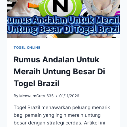
TOGEL ONLINE
Rumus Andalan Untuk
Meraih Untung Besar Di
Togel Brazil
By
MenwurnCutru635
01/11/2026
Togel Brazil menawarkan peluang menarik
bagi pemain yang ingin meraih untung
besar dengan strategi cerdas. Artikel ini