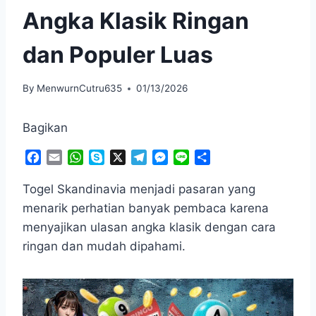
Angka Klasik Ringan
dan Populer Luas
By
MenwurnCutru635
01/13/2026
Bagikan
F
E
W
S
X
T
M
L
S
a
m
h
k
e
e
i
h
c
a
a
y
l
s
n
a
Togel Skandinavia menjadi pasaran yang
e
i
t
p
e
s
e
r
menarik perhatian banyak pembaca karena
b
l
s
e
g
e
e
menyajikan ulasan angka klasik dengan cara
o
A
r
n
ringan dan mudah dipahami.
o
p
a
g
k
p
m
e
r