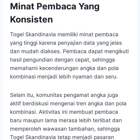
Minat Pembaca Yang
Konsisten
Togel Skandinavia memiliki minat pembaca
yang tinggi karena penyajian data yang jelas
dan mudah diakses. Pembaca dapat mengikuti
hasil pengundian dengan cepat, sehingga
memahami kecenderungan angka dan pola
kombinasi menjadi lebih nyaman dan seru.
Selain itu, komunitas pengamat angka juga
aktif berdiskusi mengenai tren angka dan pola
kombinasi. Aktivitas ini membuat pembaca
baru maupun lama merasa lebih terlibat dan
memperoleh wawasan tambahan, sehingga
Togel Skandinavia tetap menjadi pasaran