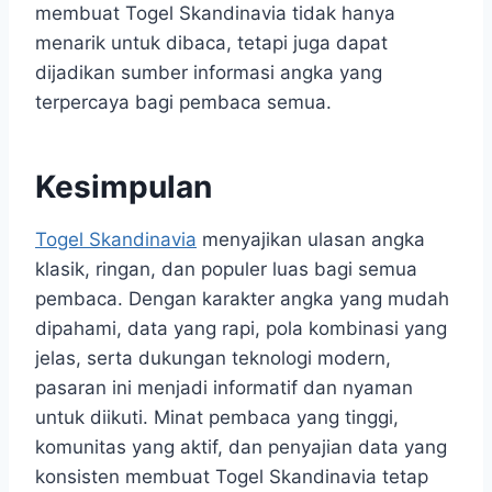
membuat Togel Skandinavia tidak hanya
menarik untuk dibaca, tetapi juga dapat
dijadikan sumber informasi angka yang
terpercaya bagi pembaca semua.
Kesimpulan
Togel Skandinavia
menyajikan ulasan angka
klasik, ringan, dan populer luas bagi semua
pembaca. Dengan karakter angka yang mudah
dipahami, data yang rapi, pola kombinasi yang
jelas, serta dukungan teknologi modern,
pasaran ini menjadi informatif dan nyaman
untuk diikuti. Minat pembaca yang tinggi,
komunitas yang aktif, dan penyajian data yang
konsisten membuat Togel Skandinavia tetap