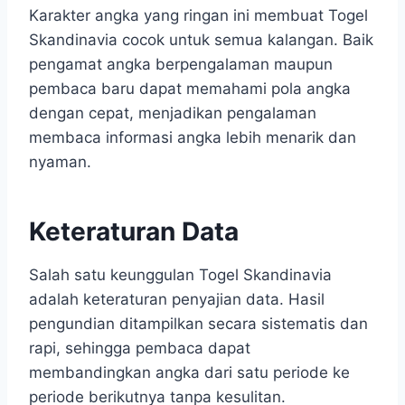
Karakter angka yang ringan ini membuat Togel
Skandinavia cocok untuk semua kalangan. Baik
pengamat angka berpengalaman maupun
pembaca baru dapat memahami pola angka
dengan cepat, menjadikan pengalaman
membaca informasi angka lebih menarik dan
nyaman.
Keteraturan Data
Salah satu keunggulan Togel Skandinavia
adalah keteraturan penyajian data. Hasil
pengundian ditampilkan secara sistematis dan
rapi, sehingga pembaca dapat
membandingkan angka dari satu periode ke
periode berikutnya tanpa kesulitan.