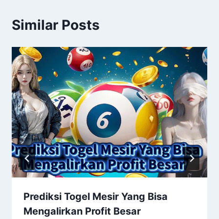
Similar Posts
Prediksi Togel Mesir Yang Bisa
Mengalirkan Profit Besar