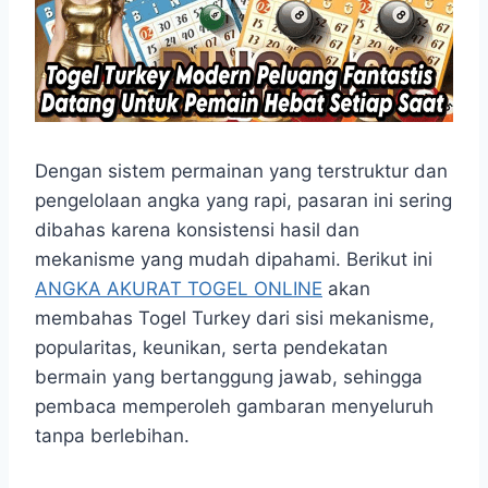
Dengan sistem permainan yang terstruktur dan
pengelolaan angka yang rapi, pasaran ini sering
dibahas karena konsistensi hasil dan
mekanisme yang mudah dipahami. Berikut ini
ANGKA AKURAT TOGEL ONLINE
akan
membahas Togel Turkey dari sisi mekanisme,
popularitas, keunikan, serta pendekatan
bermain yang bertanggung jawab, sehingga
pembaca memperoleh gambaran menyeluruh
tanpa berlebihan.