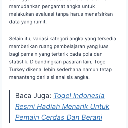
memudahkan pengamat angka untuk
melakukan evaluasi tanpa harus menafsirkan
data yang rumit.
Selain itu, variasi kategori angka yang tersedia
memberikan ruang pembelajaran yang luas
bagi pemain yang tertarik pada pola dan
statistik. Dibandingkan pasaran lain, Togel
Turkey dikenal lebih sederhana namun tetap
menantang dari sisi analisis angka.
Baca Juga:
Togel Indonesia
Resmi Hadiah Menarik Untuk
Pemain Cerdas Dan Berani