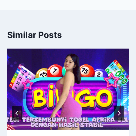
Similar Posts