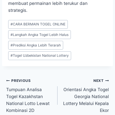
membuat permainan lebih terukur dan
strategis.
Post
#
CARA BERMAIN TOGEL ONLINE
Tags:
#
Langkah Angka Togel Lebih Halus
#
Prediksi Angka Lebih Terarah
#
Togel Uzbekistan National Lottery
Post
PREVIOUS
NEXT
Tumpuan Analisa
Orientasi Angka Togel
navigation
Togel Kazakhstan
Georgia National
National Lotto Lewat
Lottery Melalui Kepala
Kombinasi 2D
Ekor