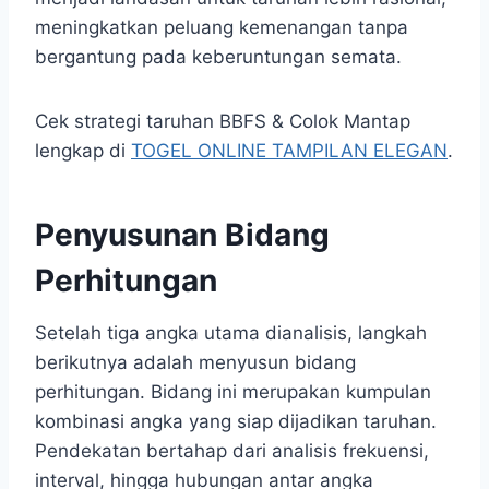
meningkatkan peluang kemenangan tanpa
bergantung pada keberuntungan semata.
Cek strategi taruhan BBFS & Colok Mantap
lengkap di
TOGEL ONLINE TAMPILAN ELEGAN
.
Penyusunan Bidang
Perhitungan
Setelah tiga angka utama dianalisis, langkah
berikutnya adalah menyusun bidang
perhitungan. Bidang ini merupakan kumpulan
kombinasi angka yang siap dijadikan taruhan.
Pendekatan bertahap dari analisis frekuensi,
interval, hingga hubungan antar angka