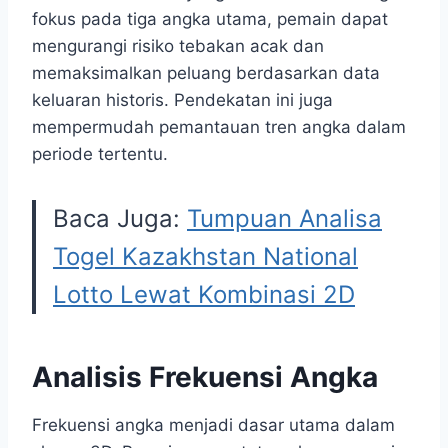
fokus pada tiga angka utama, pemain dapat
mengurangi risiko tebakan acak dan
memaksimalkan peluang berdasarkan data
keluaran historis. Pendekatan ini juga
mempermudah pemantauan tren angka dalam
periode tertentu.
Baca Juga:
Tumpuan Analisa
Togel Kazakhstan National
Lotto Lewat Kombinasi 2D
Analisis Frekuensi Angka
Frekuensi angka menjadi dasar utama dalam