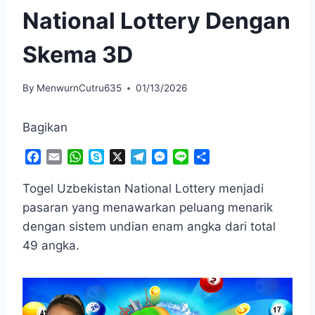
National Lottery Dengan
Skema 3D
By
MenwurnCutru635
01/13/2026
Bagikan
F
E
W
S
X
T
M
L
S
a
m
h
k
e
e
i
h
c
a
a
y
l
s
n
a
Togel Uzbekistan National Lottery menjadi
e
i
t
p
e
s
e
r
pasaran yang menawarkan peluang menarik
b
l
s
e
g
e
e
dengan sistem undian enam angka dari total
o
A
r
n
49 angka.
o
p
a
g
k
p
m
e
r