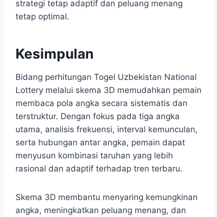
strategi tetap adaptif dan peluang menang
tetap optimal.
Kesimpulan
Bidang perhitungan Togel Uzbekistan National
Lottery melalui skema 3D memudahkan pemain
membaca pola angka secara sistematis dan
terstruktur. Dengan fokus pada tiga angka
utama, analisis frekuensi, interval kemunculan,
serta hubungan antar angka, pemain dapat
menyusun kombinasi taruhan yang lebih
rasional dan adaptif terhadap tren terbaru.
Skema 3D membantu menyaring kemungkinan
angka, meningkatkan peluang menang, dan