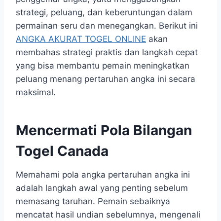
strategi, peluang, dan keberuntungan dalam
permainan seru dan menegangkan. Berikut ini
ANGKA AKURAT TOGEL ONLINE
akan
membahas strategi praktis dan langkah cepat
yang bisa membantu pemain meningkatkan
peluang menang pertaruhan angka ini secara
maksimal.
Mencermati Pola Bilangan
Togel Canada
Memahami pola angka pertaruhan angka ini
adalah langkah awal yang penting sebelum
memasang taruhan. Pemain sebaiknya
mencatat hasil undian sebelumnya, mengenali