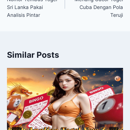
Sri Lanka Pakai
Cuba Dengan Pola
Analisis Pintar
Teruji
Similar Posts