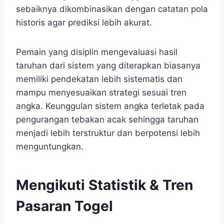
sebaiknya dikombinasikan dengan catatan pola
historis agar prediksi lebih akurat.
Pemain yang disiplin mengevaluasi hasil
taruhan dari sistem yang diterapkan biasanya
memiliki pendekatan lebih sistematis dan
mampu menyesuaikan strategi sesuai tren
angka. Keunggulan sistem angka terletak pada
pengurangan tebakan acak sehingga taruhan
menjadi lebih terstruktur dan berpotensi lebih
menguntungkan.
Mengikuti Statistik & Tren
Pasaran Togel