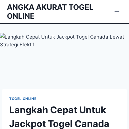
Skip
ANGKA AKURAT TOGEL
to
ONLINE
content
TOGEL ONLINE
Langkah Cepat Untuk
Jackpot Togel Canada