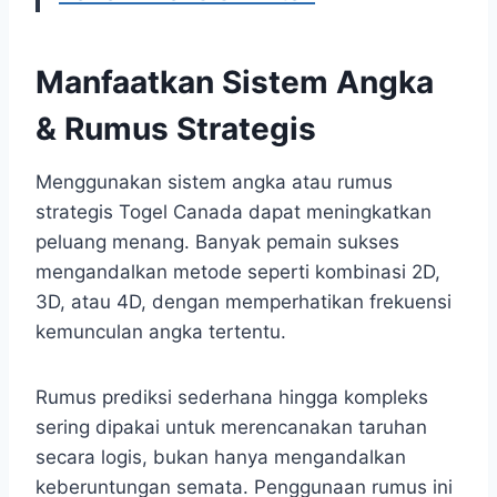
Manfaatkan Sistem Angka
& Rumus Strategis
Menggunakan sistem angka atau rumus
strategis Togel Canada dapat meningkatkan
peluang menang. Banyak pemain sukses
mengandalkan metode seperti kombinasi 2D,
3D, atau 4D, dengan memperhatikan frekuensi
kemunculan angka tertentu.
Rumus prediksi sederhana hingga kompleks
sering dipakai untuk merencanakan taruhan
secara logis, bukan hanya mengandalkan
keberuntungan semata. Penggunaan rumus ini