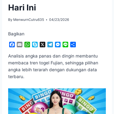
Hari Ini
By
MenwurnCutru635
04/23/2026
Bagikan
F
E
W
S
X
T
M
L
S
a
m
h
k
e
e
i
h
c
a
a
y
l
s
n
a
Analisis angka panas dan dingin membantu
e
i
t
p
e
s
e
r
membaca tren togel Fujian, sehingga pilihan
b
l
s
e
g
e
e
angka lebih terarah dengan dukungan data
o
A
r
n
terbaru.
o
p
a
g
k
p
m
e
r