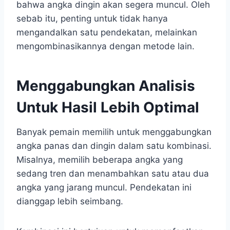
bahwa angka dingin akan segera muncul. Oleh
sebab itu, penting untuk tidak hanya
mengandalkan satu pendekatan, melainkan
mengombinasikannya dengan metode lain.
Menggabungkan Analisis
Untuk Hasil Lebih Optimal
Banyak pemain memilih untuk menggabungkan
angka panas dan dingin dalam satu kombinasi.
Misalnya, memilih beberapa angka yang
sedang tren dan menambahkan satu atau dua
angka yang jarang muncul. Pendekatan ini
dianggap lebih seimbang.