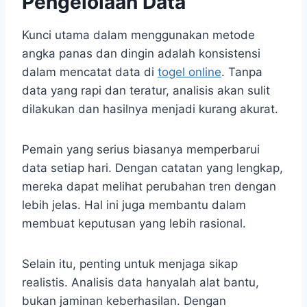
Pengelolaan Data
Kunci utama dalam menggunakan metode
angka panas dan dingin adalah konsistensi
dalam mencatat data di
togel online
. Tanpa
data yang rapi dan teratur, analisis akan sulit
dilakukan dan hasilnya menjadi kurang akurat.
Pemain yang serius biasanya memperbarui
data setiap hari. Dengan catatan yang lengkap,
mereka dapat melihat perubahan tren dengan
lebih jelas. Hal ini juga membantu dalam
membuat keputusan yang lebih rasional.
Selain itu, penting untuk menjaga sikap
realistis. Analisis data hanyalah alat bantu,
bukan jaminan keberhasilan. Dengan