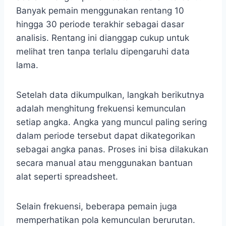
Banyak pemain menggunakan rentang 10
hingga 30 periode terakhir sebagai dasar
analisis. Rentang ini dianggap cukup untuk
melihat tren tanpa terlalu dipengaruhi data
lama.
Setelah data dikumpulkan, langkah berikutnya
adalah menghitung frekuensi kemunculan
setiap angka. Angka yang muncul paling sering
dalam periode tersebut dapat dikategorikan
sebagai angka panas. Proses ini bisa dilakukan
secara manual atau menggunakan bantuan
alat seperti spreadsheet.
Selain frekuensi, beberapa pemain juga
memperhatikan pola kemunculan berurutan.