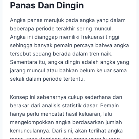
Panas Dan Dingin
Angka panas merujuk pada angka yang dalam
beberapa periode terakhir sering muncul.
Angka ini dianggap memiliki frekuensi tinggi
sehingga banyak pemain percaya bahwa angka
tersebut sedang berada dalam tren naik.
Sementara itu, angka dingin adalah angka yang
jarang muncul atau bahkan belum keluar sama
sekali dalam periode tertentu.
Konsep ini sebenarnya cukup sederhana dan
berakar dari analisis statistik dasar. Pemain
hanya perlu mencatat hasil keluaran, lalu
mengelompokkan angka berdasarkan jumlah
kemunculannya. Dari sini, akan terlihat angka
mana yang dominan dan mana yang kurang