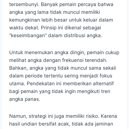
tersembunyi. Banyak pemain percaya bahwa
angka yang lama tidak muncul memiliki
kemungkinan lebih besar untuk keluar dalam
waktu dekat. Prinsip ini dikenal sebagai
“keseimbangan” dalam distribusi angka.
Untuk menemukan angka dingin, pemain cukup
melihat angka dengan frekuensi terendah.
Bahkan, angka yang tidak muncul sama sekali
dalam periode tertentu sering menjadi fokus
utama. Pendekatan ini memberikan alternatif
bagi pemain yang tidak ingin mengikuti tren
angka panas.
Namun, strategi ini juga memiliki risiko. Karena
hasil undian bersifat acak, tidak ada jaminan