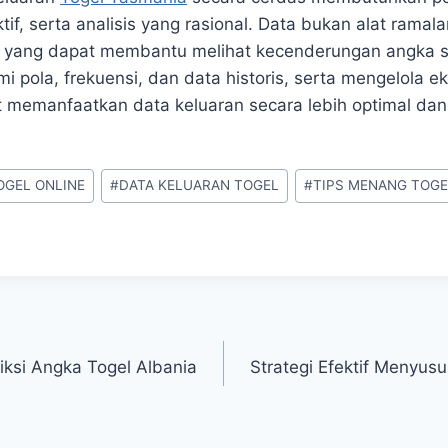
if, serta analisis yang rasional. Data bukan alat ramal
 yang dapat membantu melihat kecenderungan angka se
pola, frekuensi, dan data historis, serta mengelola e
t memanfaatkan data keluaran secara lebih optimal da
OGEL ONLINE
#
DATA KELUARAN TOGEL
#
TIPS MENANG TOGE
ksi Angka Togel Albania
Strategi Efektif Menyus