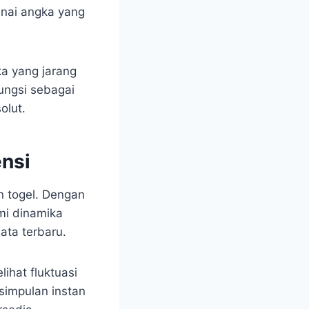
nai angka yang
ka yang jarang
fungsi sebagai
olut.
nsi
n togel. Dengan
mi dinamika
ata terbaru.
hat fluktuasi
esimpulan instan