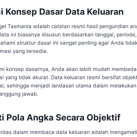
Konsep Dasar Data Keluaran
gel Tasmania adalah catatan resmi hasil pengundian ang
Data ini biasanya disusun berdasarkan tanggal, periode
ahami struktur dasar ini sangat penting agar Anda tida
masi yang tersedia.
 konsep dasarnya, Anda akan lebih mudah membedak
si yang tidak akurat. Data keluaran resmi bersifat objekt
si, sehingga menjadi landasan utama dalam melakukan 
tanggung jawab.
 Pola Angka Secara Objektif
cerdas dalam membaca data keluaran adalah mengamati