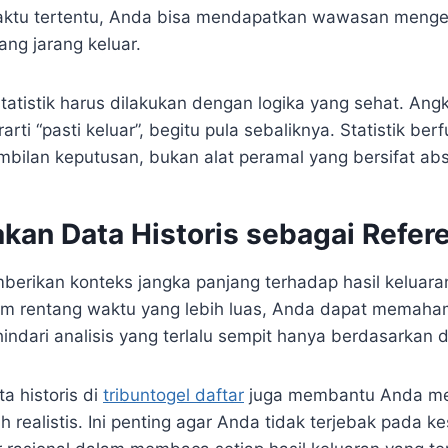
aktu tertentu, Anda bisa mendapatkan wawasan menge
ang jarang keluar.
tatistik harus dilakukan dengan logika yang sehat. Ang
rti “pasti keluar”, begitu pula sebaliknya. Statistik ber
mbilan keputusan, bukan alat peramal yang bersifat abs
an Data Historis sebagai Refere
mberikan konteks jangka panjang terhadap hasil keluara
lam rentang waktu yang lebih luas, Anda dapat memaha
ndari analisis yang terlalu sempit hanya berdasarkan d
 historis di
tribuntogel daftar
juga membantu Anda meli
h realistis. Ini penting agar Anda tidak terjebak pada k