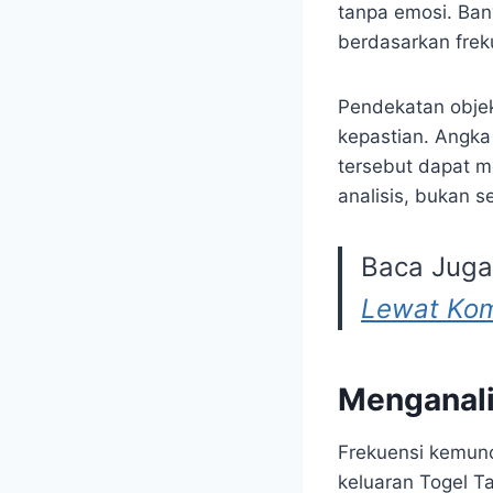
tanpa emosi. Bany
berdasarkan frek
Pendekatan objek
kepastian. Angka
tersebut dapat 
analisis, bukan s
Baca Jug
Lewat Kom
Menganali
Frekuensi kemun
keluaran Togel T