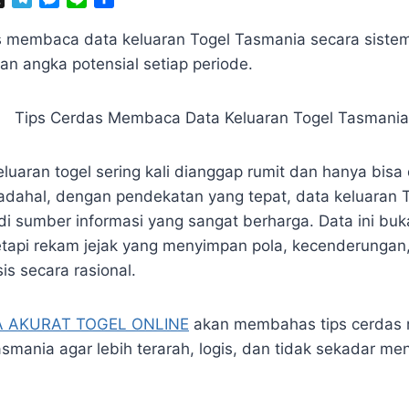
e
e
i
h
l
s
n
a
s membaca data keluaran Togel Tasmania secara sistema
e
s
e
r
 angka potensial setiap periode.
g
e
e
r
n
a
g
m
e
r
uaran togel sering kali dianggap rumit dan hanya bisa
Padahal, dengan pendekatan yang tepat, data keluaran 
adi sumber informasi yang sangat berharga. Data ini bu
etapi rekam jejak yang menyimpan pola, kecenderungan
sis secara rasional.
 AKURAT TOGEL ONLINE
akan membahas tips cerdas
asmania agar lebih terarah, logis, dan tidak sekadar m