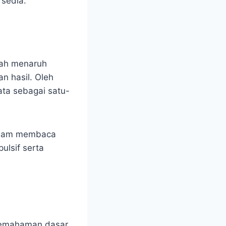
rsedia.
lah menaruh
n hasil. Oleh
ata sebagai satu-
dalam membaca
ulsif serta
emahaman dasar,