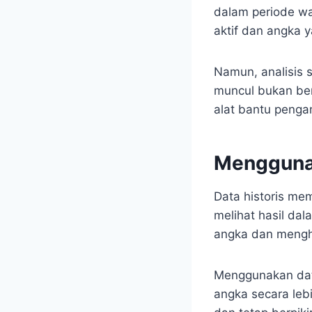
dalam periode w
aktif dan angka y
Namun, analisis s
muncul bukan bera
alat bantu penga
Menggunak
Data historis me
melihat hasil da
angka dan menghi
Menggunakan data
angka secara lebi