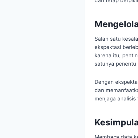
dan tetap berpiki
Mengelola
Salah satu kesal
ekspektasi berle
karena itu, penti
satunya penentu 
Dengan ekspektas
dan memanfaatkan
menjaga analisis
Kesimpul
Membaca data k