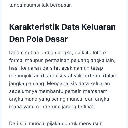
tanpa asumsi tak berdasar.
Karakteristik Data Keluaran
Dan Pola Dasar
Dalam setiap undian angka, baik itu lotere
formal maupun permainan peluang angka lain,
hasil keluaran bersifat acak namun tetap
menunjukkan distribusi statistik tertentu dalam
jangka panjang. Menganalisis data keluaran
sebelumnya membantu pemain memahami
angka mana yang sering muncul dan angka
mana yang cenderung jarang terlihat.
Dari sini muncul pijakan untuk menyusun