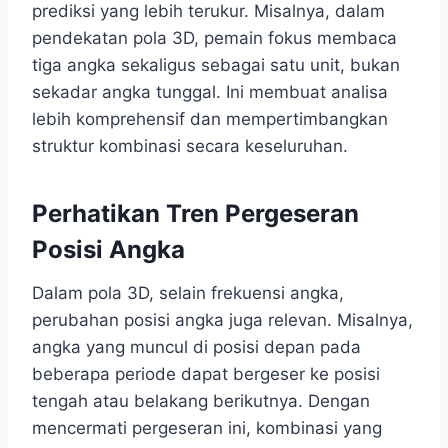
prediksi yang lebih terukur. Misalnya, dalam
pendekatan pola 3D, pemain fokus membaca
tiga angka sekaligus sebagai satu unit, bukan
sekadar angka tunggal. Ini membuat analisa
lebih komprehensif dan mempertimbangkan
struktur kombinasi secara keseluruhan.
Perhatikan Tren Pergeseran
Posisi Angka
Dalam pola 3D, selain frekuensi angka,
perubahan posisi angka juga relevan. Misalnya,
angka yang muncul di posisi depan pada
beberapa periode dapat bergeser ke posisi
tengah atau belakang berikutnya. Dengan
mencermati pergeseran ini, kombinasi yang