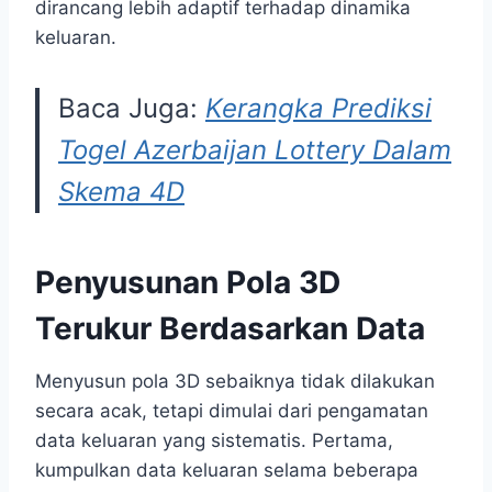
dirancang lebih adaptif terhadap dinamika
keluaran.
Baca Juga:
Kerangka Prediksi
Togel Azerbaijan Lottery Dalam
Skema 4D
Penyusunan Pola 3D
Terukur Berdasarkan Data
Menyusun pola 3D sebaiknya tidak dilakukan
secara acak, tetapi dimulai dari pengamatan
data keluaran yang sistematis. Pertama,
kumpulkan data keluaran selama beberapa