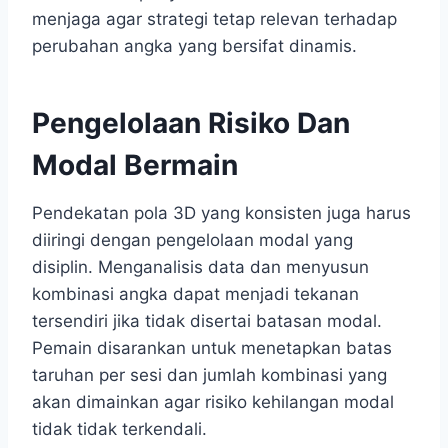
menjaga agar strategi tetap relevan terhadap
perubahan angka yang bersifat dinamis.
Pengelolaan Risiko Dan
Modal Bermain
Pendekatan pola 3D yang konsisten juga harus
diiringi dengan pengelolaan modal yang
disiplin. Menganalisis data dan menyusun
kombinasi angka dapat menjadi tekanan
tersendiri jika tidak disertai batasan modal.
Pemain disarankan untuk menetapkan batas
taruhan per sesi dan jumlah kombinasi yang
akan dimainkan agar risiko kehilangan modal
tidak tidak terkendali.