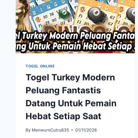
TOGEL ONLINE
Togel Turkey Modern
Peluang Fantastis
Datang Untuk Pemain
Hebat Setiap Saat
By
MenwurnCutru635
01/11/2026