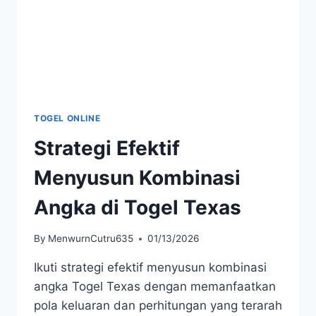
TOGEL ONLINE
Strategi Efektif
Menyusun Kombinasi
Angka di Togel Texas
By
MenwurnCutru635
01/13/2026
Ikuti strategi efektif menyusun kombinasi
angka Togel Texas dengan memanfaatkan
pola keluaran dan perhitungan yang terarah