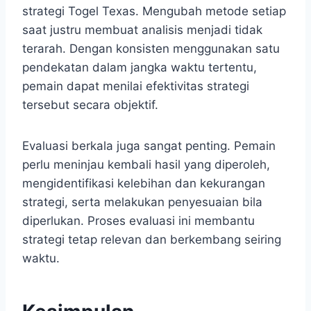
strategi Togel Texas. Mengubah metode setiap
saat justru membuat analisis menjadi tidak
terarah. Dengan konsisten menggunakan satu
pendekatan dalam jangka waktu tertentu,
pemain dapat menilai efektivitas strategi
tersebut secara objektif.
Evaluasi berkala juga sangat penting. Pemain
perlu meninjau kembali hasil yang diperoleh,
mengidentifikasi kelebihan dan kekurangan
strategi, serta melakukan penyesuaian bila
diperlukan. Proses evaluasi ini membantu
strategi tetap relevan dan berkembang seiring
waktu.