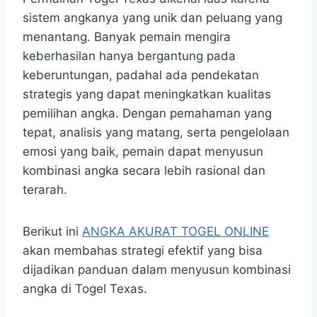
sistem angkanya yang unik dan peluang yang
menantang. Banyak pemain mengira
keberhasilan hanya bergantung pada
keberuntungan, padahal ada pendekatan
strategis yang dapat meningkatkan kualitas
pemilihan angka. Dengan pemahaman yang
tepat, analisis yang matang, serta pengelolaan
emosi yang baik, pemain dapat menyusun
kombinasi angka secara lebih rasional dan
terarah.
Berikut ini
ANGKA AKURAT TOGEL ONLINE
akan membahas strategi efektif yang bisa
dijadikan panduan dalam menyusun kombinasi
angka di Togel Texas.