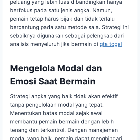
peluang yang lebih luas dibandingkan hanya
berfokus pada satu jenis angka. Namun,
pemain tetap harus bijak dan tidak terlalu
bergantung pada satu metode saja. Strategi ini
sebaiknya digunakan sebagai pelengkap dari
analisis menyeluruh jika bermain di
gta togel
Mengelola Modal dan
Emosi Saat Bermain
Strategi angka yang baik tidak akan efektif
tanpa pengelolaan modal yang tepat.
Menentukan batas modal sejak awal
membantu pemain bermain dengan lebih
tenang dan terkontrol. Dengan manajemen
modal yang baik, pemain dapat menghindari