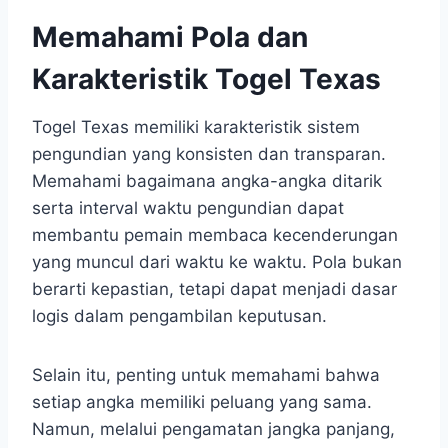
Memahami Pola dan
Karakteristik Togel Texas
Togel Texas memiliki karakteristik sistem
pengundian yang konsisten dan transparan.
Memahami bagaimana angka-angka ditarik
serta interval waktu pengundian dapat
membantu pemain membaca kecenderungan
yang muncul dari waktu ke waktu. Pola bukan
berarti kepastian, tetapi dapat menjadi dasar
logis dalam pengambilan keputusan.
Selain itu, penting untuk memahami bahwa
setiap angka memiliki peluang yang sama.
Namun, melalui pengamatan jangka panjang,