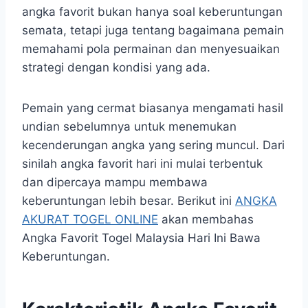
angka favorit bukan hanya soal keberuntungan
semata, tetapi juga tentang bagaimana pemain
memahami pola permainan dan menyesuaikan
strategi dengan kondisi yang ada.
Pemain yang cermat biasanya mengamati hasil
undian sebelumnya untuk menemukan
kecenderungan angka yang sering muncul. Dari
sinilah angka favorit hari ini mulai terbentuk
dan dipercaya mampu membawa
keberuntungan lebih besar. Berikut ini
ANGKA
AKURAT TOGEL ONLINE
akan membahas
Angka Favorit Togel Malaysia Hari Ini Bawa
Keberuntungan.