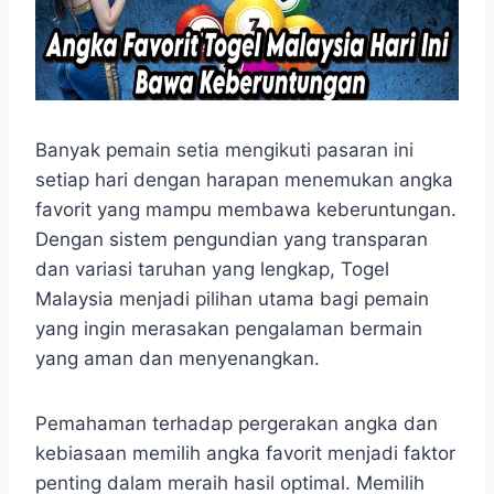
Banyak pemain setia mengikuti pasaran ini
setiap hari dengan harapan menemukan angka
favorit yang mampu membawa keberuntungan.
Dengan sistem pengundian yang transparan
dan variasi taruhan yang lengkap, Togel
Malaysia menjadi pilihan utama bagi pemain
yang ingin merasakan pengalaman bermain
yang aman dan menyenangkan.
Pemahaman terhadap pergerakan angka dan
kebiasaan memilih angka favorit menjadi faktor
penting dalam meraih hasil optimal. Memilih