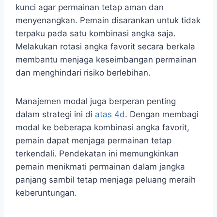
kunci agar permainan tetap aman dan
menyenangkan. Pemain disarankan untuk tidak
terpaku pada satu kombinasi angka saja.
Melakukan rotasi angka favorit secara berkala
membantu menjaga keseimbangan permainan
dan menghindari risiko berlebihan.
Manajemen modal juga berperan penting
dalam strategi ini di
atas 4d
. Dengan membagi
modal ke beberapa kombinasi angka favorit,
pemain dapat menjaga permainan tetap
terkendali. Pendekatan ini memungkinkan
pemain menikmati permainan dalam jangka
panjang sambil tetap menjaga peluang meraih
keberuntungan.