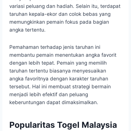
variasi peluang dan hadiah. Selain itu, terdapat
taruhan kepala-ekor dan colok bebas yang
memungkinkan pemain fokus pada bagian
angka tertentu.
Pemahaman terhadap jenis taruhan ini
membantu pemain menentukan angka favorit
dengan lebih tepat. Pemain yang memilih
taruhan tertentu biasanya menyesuaikan
angka favoritnya dengan karakter taruhan
tersebut. Hal ini membuat strategi bermain
menjadi lebih efektif dan peluang
keberuntungan dapat dimaksimalkan.
Popularitas Togel Malaysia