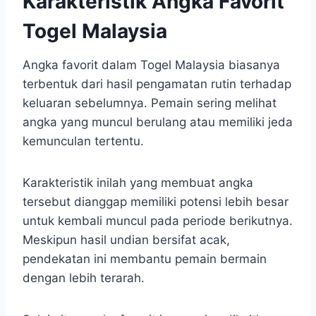
Karakteristik Angka Favorit
Togel Malaysia
Angka favorit dalam Togel Malaysia biasanya
terbentuk dari hasil pengamatan rutin terhadap
keluaran sebelumnya. Pemain sering melihat
angka yang muncul berulang atau memiliki jeda
kemunculan tertentu.
Karakteristik inilah yang membuat angka
tersebut dianggap memiliki potensi lebih besar
untuk kembali muncul pada periode berikutnya.
Meskipun hasil undian bersifat acak,
pendekatan ini membantu pemain bermain
dengan lebih terarah.