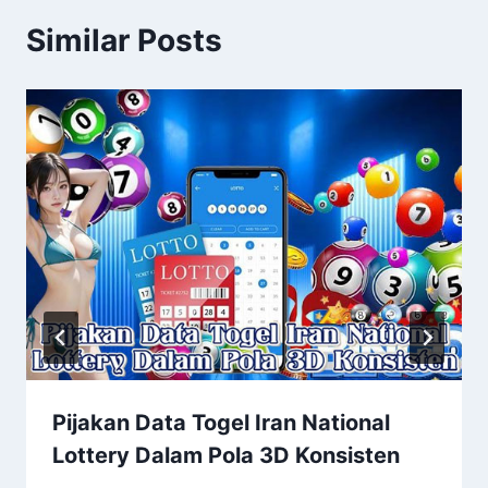
Similar Posts
Pijakan Data Togel Iran National
Lottery Dalam Pola 3D Konsisten