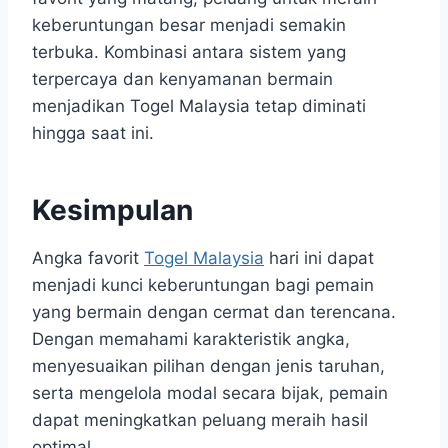
keberuntungan besar menjadi semakin
terbuka. Kombinasi antara sistem yang
terpercaya dan kenyamanan bermain
menjadikan Togel Malaysia tetap diminati
hingga saat ini.
Kesimpulan
Angka favorit
Togel Malaysia
hari ini dapat
menjadi kunci keberuntungan bagi pemain
yang bermain dengan cermat dan terencana.
Dengan memahami karakteristik angka,
menyesuaikan pilihan dengan jenis taruhan,
serta mengelola modal secara bijak, pemain
dapat meningkatkan peluang meraih hasil
optimal.