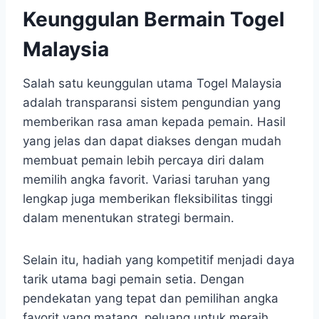
Keunggulan Bermain Togel
Malaysia
Salah satu keunggulan utama Togel Malaysia
adalah transparansi sistem pengundian yang
memberikan rasa aman kepada pemain. Hasil
yang jelas dan dapat diakses dengan mudah
membuat pemain lebih percaya diri dalam
memilih angka favorit. Variasi taruhan yang
lengkap juga memberikan fleksibilitas tinggi
dalam menentukan strategi bermain.
Selain itu, hadiah yang kompetitif menjadi daya
tarik utama bagi pemain setia. Dengan
pendekatan yang tepat dan pemilihan angka
favorit yang matang, peluang untuk meraih