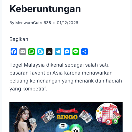
Keberuntungan
By
MenwurnCutru635
01/12/2026
Bagikan
F
E
W
S
X
T
M
L
S
a
m
h
k
e
e
i
h
c
a
a
y
l
s
n
a
Togel Malaysia dikenal sebagai salah satu
e
i
t
p
e
s
e
r
pasaran favorit di Asia karena menawarkan
b
l
s
e
g
e
e
peluang kemenangan yang menarik dan hadiah
o
A
r
n
yang kompetitif.
o
p
a
g
k
p
m
e
r