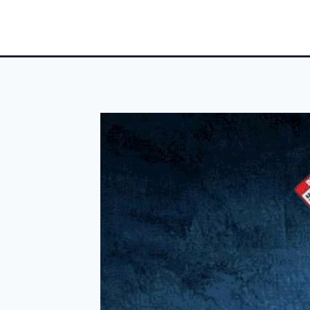
Skip
to
content