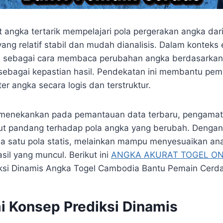
angka tertarik mempelajari pola pergerakan angka dari
ang relatif stabil dan mudah dianalisis. Dalam konteks e
i sebagai cara membaca perubahan angka berdasarkan 
sebagai kepastian hasil. Pendekatan ini membantu pem
r angka secara logis dan terstruktur.
 menekankan pada pemantauan data terbaru, pengamata
t pandang terhadap pola angka yang berubah. Dengan 
da satu pola statis, melainkan mampu menyesuaikan anal
il yang muncul. Berikut ini
ANGKA AKURAT TOGEL ON
si Dinamis Angka Togel Cambodia Bantu Pemain Cerda
Konsep Prediksi Dinamis