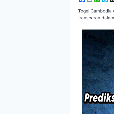
a
m
h
k
c
a
a
y
Togel Cambodia d
e
i
t
p
transparan dalam
b
l
s
e
o
A
o
p
k
p