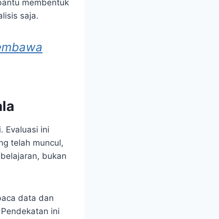
mbantu membentuk
isis saja.
 Membawa
la
 Evaluasi ini
g telah muncul,
mbelajaran, bukan
baca data dan
Pendekatan ini