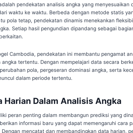
 adalah pendekatan analisis angka yang menyesuaikan d
ari waktu ke waktu. Berbeda dengan metode statis ya
u pola tetap, pendekatan dinamis menekankan fleksibi
ka. Setiap hasil pengundian dipandang sebagai bagian
berkaitan.
ogel Cambodia, pendekatan ini membantu pengamat 
 angka tertentu. Dengan mempelajari data secara berk
perubahan pola, pergeseran dominasi angka, serta ke
uncul dalam periode tertentu.
a Harian Dalam Analisis Angka
liki peran penting dalam membangun prediksi yang dinam
erikan informasi baru yang dapat memengaruhi cara 
. Dengan mencatat dan membandingkan data harian, p