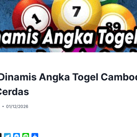
 Dinamis Angka Togel Cambo
Cerdas
5
01/12/2026
X
T
M
L
S