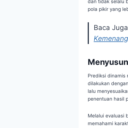
dan tidak selal
pola pikir yang l
Baca Jug
Kemenang
Menyusun 
Prediksi dinamis 
dilakukan dengan
lalu menyesuaika
penentuan hasil p
Melalui evaluas
memahami karakt