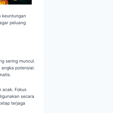
n keuntungan
 agar peluang
g sering muncul.
 angka potensial.
matis.
 acak. Fokus
digunakan secara
tetap terjaga