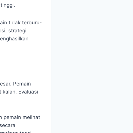
tinggi.
in tidak terburu-
i, strategi
menghasilkan
besar. Pemain
 kalah. Evaluasi
an pemain melihat
 secara