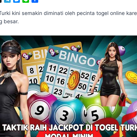
e
e
i
h
l
s
n
a
urki kini semakin diminati oleh pecinta togel online k
e
s
e
r
 besar.
g
e
e
r
n
a
g
m
e
r