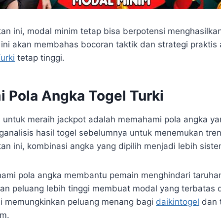
n ini, modal minim tetap bisa berpotensi menghasilka
 ini akan membahas bocoran taktik dan strategi praktis
urki
tetap tinggi.
Pola Angka Togel Turki
untuk meraih jackpot adalah memahami pola angka yan
analisis hasil togel sebelumnya untuk menemukan tren
 ini, kombinasi angka yang dipilih menjadi lebih siste
hami pola angka membantu pemain menghindari taruhan
n peluang lebih tinggi membuat modal yang terbatas 
i ini memungkinkan peluang menang bagi
daikintogel
dan
im.