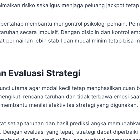
malkan risiko sekaligus menjaga peluang jackpot tetap 
em bertahap membantu mengontrol psikologi pemain. Pema
uhan secara impulsif. Dengan disiplin dan kontrol emos
 permainan lebih stabil dan modal minim tetap bisa 
an Evaluasi Strategi
 kunci utama agar modal kecil tetap menghasilkan cuan 
mengikuti rencana taruhan dan tidak terbawa emosi saat
n membantu menilai efektivitas strategi yang digunakan.
atat setiap taruhan dan hasil prediksi angka memudahk
 Dengan evaluasi yang tepat, strategi dapat diperbaiki