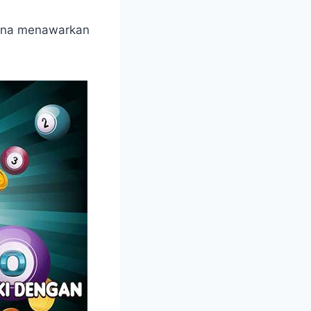
arena menawarkan